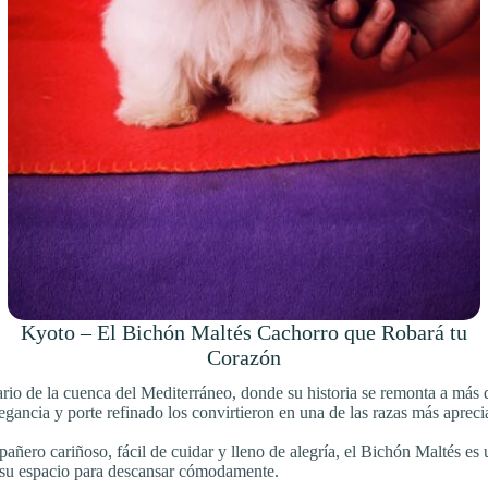
Kyoto – El Bichón Maltés Cachorro que Robará tu
Corazón
rio de la cuenca del Mediterráneo, donde su historia se remonta a más 
gancia y porte refinado los convirtieron en una de las razas más apreci
ñero cariñoso, fácil de cuidar y lleno de alegría, el Bichón Maltés es 
 su espacio para descansar cómodamente.