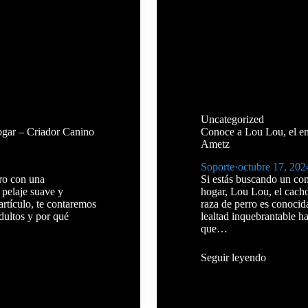
Uncategorized
ogar – Criador Canino
Conoce a Lou Lou, el e
Ametz
Soporte
·
octubre 17, 202
ro con una
Si estás buscando un com
 pelaje suave y
hogar, Lou Lou, el cachor
artículo, te contaremos
raza de perro es conocid
dultos y por qué
lealtad inquebrantable ha
que…
Seguir leyendo