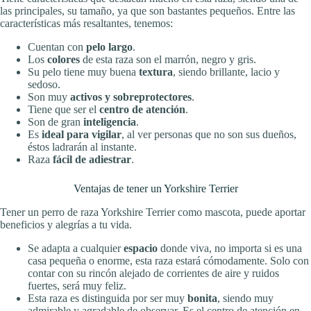
las principales, su tamaño, ya que son bastantes pequeños. Entre las
características más resaltantes, tenemos:
Cuentan con
pelo largo
.
Los
colores
de esta raza son el marrón, negro y gris.
Su pelo tiene muy buena
textura
, siendo brillante, lacio y
sedoso.
Son muy
activos y sobreprotectores
.
Tiene que ser el
centro de atención
.
Son de gran
inteligencia
.
Es
ideal para vigilar
, al ver personas que no son sus dueños,
éstos ladrarán al instante.
Raza
fácil de adiestrar
.
Ventajas de tener un Yorkshire Terrier
Tener un perro de raza Yorkshire Terrier como mascota, puede aportar
beneficios y alegrías a tu vida.
Se adapta a cualquier
espacio
donde viva, no importa si es una
casa pequeña o enorme, esta raza estará cómodamente. Solo con
contar con su rincón alejado de corrientes de aire y ruidos
fuertes, será muy feliz.
Esta raza es distinguida por ser muy
bonita
, siendo muy
admirable y agradable de observar. Es el centro de atención en