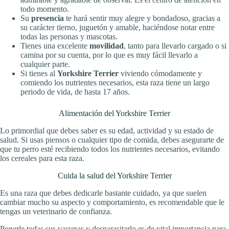
todo momento.
Su
presencia
te hará sentir muy alegre y bondadoso, gracias a
su carácter tierno, juguetón y amable, haciéndose notar entre
todas las personas y mascotas.
Tienes una excelente
movilidad
, tanto para llevarlo cargado o si
camina por su cuenta, por lo que es muy fácil llevarlo a
cualquier parte.
Si tienes al
Yorkshire Terrier
viviendo cómodamente y
comiendo los nutrientes necesarios, esta raza tiene un largo
periodo de vida, de hasta 17 años.
Alimentación del Yorkshire Terrier
Lo primordial que debes saber es su edad, actividad y su estado de
salud. Si usas piensos o cualquier tipo de comida, debes asegurarte de
que tu perro esté recibiendo todos los nutrientes necesarios, evitando
los cereales para esta raza.
Cuida la salud del Yorkshire Terrier
Es una raza que debes dedicarle bastante cuidado, ya que suelen
cambiar mucho su aspecto y comportamiento, es recomendable que le
tengas un veterinario de confianza.
Ponerle todas sus vacunas y desparasitarlo es de vital importancia para