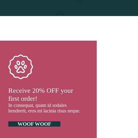
Receive 20% OFF your
first order!
In consequat, quam id sodales
hendrerit, eros mi lacinia risus neque.
WOOF WOOF