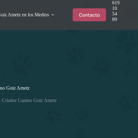
619
10
54
Contacto
oiz Ametz en los Medios
89
nino Goiz Ametz
! – Criador Canino Goiz Ametz