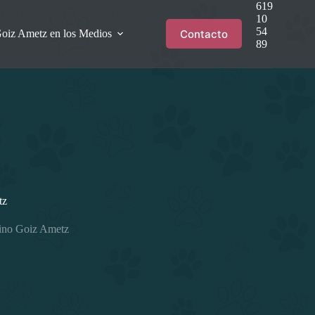
619
10
54
Contacto
oiz Ametz en los Medios
89
tz
anino Goiz Ametz