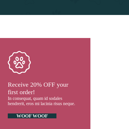
Receive 20% OFF your
first order!
In consequat, quam id sodales
hendrerit, eros mi lacinia risus neque.
WOOF WOOF