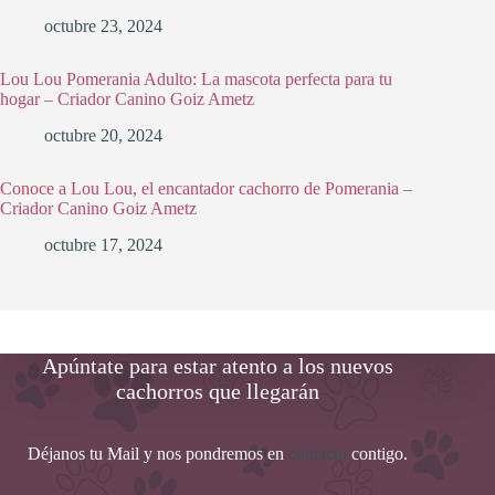
octubre 23, 2024
Lou Lou Pomerania Adulto: La mascota perfecta para tu
hogar – Criador Canino Goiz Ametz
octubre 20, 2024
Conoce a Lou Lou, el encantador cachorro de Pomerania –
Criador Canino Goiz Ametz
octubre 17, 2024
Apúntate para estar atento a los nuevos
cachorros que llegarán
Déjanos tu Mail y nos pondremos en
contacto
contigo.