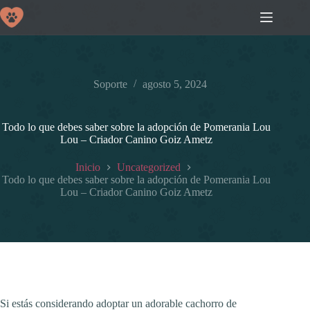
Saltar
al
contenido
Soporte
agosto 5, 2024
Todo lo que debes saber sobre la adopción de Pomerania Lou
Lou – Criador Canino Goiz Ametz
Inicio
Uncategorized
Todo lo que debes saber sobre la adopción de Pomerania Lou
Lou – Criador Canino Goiz Ametz
Si estás considerando adoptar un adorable cachorro de