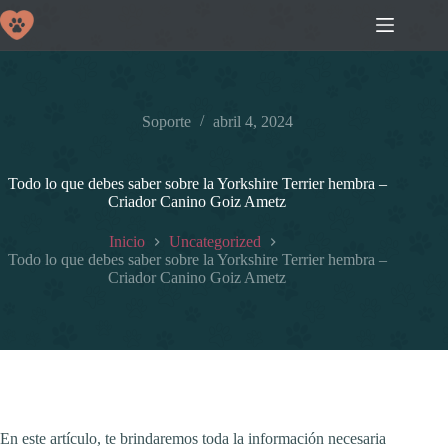
Saltar
al
contenido
Soporte
abril 4, 2024
Todo lo que debes saber sobre la Yorkshire Terrier hembra –
Criador Canino Goiz Ametz
Inicio
Uncategorized
Todo lo que debes saber sobre la Yorkshire Terrier hembra –
Criador Canino Goiz Ametz
En este artículo, te brindaremos toda la información necesaria