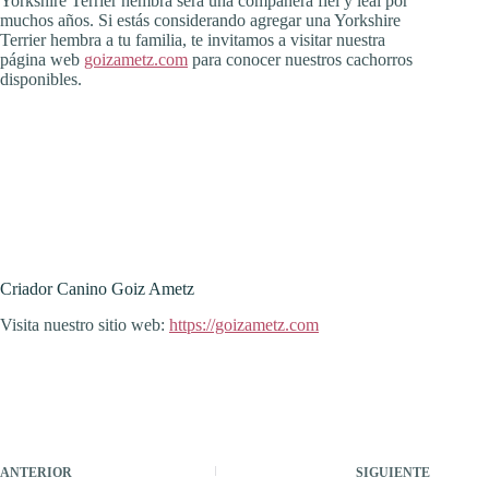
Yorkshire Terrier hembra será una compañera fiel y leal por
muchos años. Si estás considerando agregar una Yorkshire
Terrier hembra a tu familia, te invitamos a visitar nuestra
página web
goizametz.com
para conocer nuestros cachorros
disponibles.
Criador Canino Goiz Ametz
Visita nuestro sitio web:
https://goizametz.com
ANTERIOR
SIGUIENTE