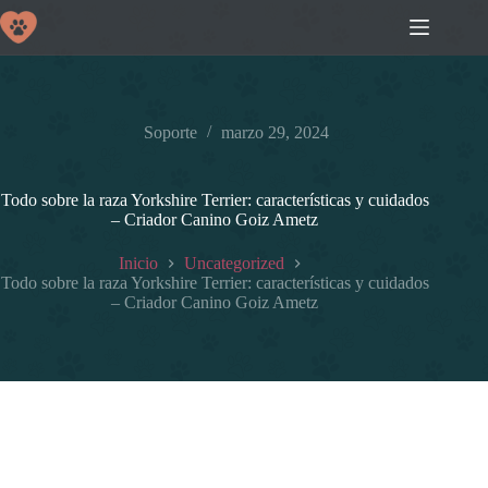
Saltar
al
contenido
Soporte
marzo 29, 2024
Todo sobre la raza Yorkshire Terrier: características y cuidados
– Criador Canino Goiz Ametz
Inicio
Uncategorized
Todo sobre la raza Yorkshire Terrier: características y cuidados
– Criador Canino Goiz Ametz