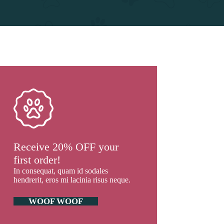
Receive 20% OFF your
first order!
In consequat, quam id sodales
hendrerit, eros mi lacinia risus neque.
WOOF WOOF