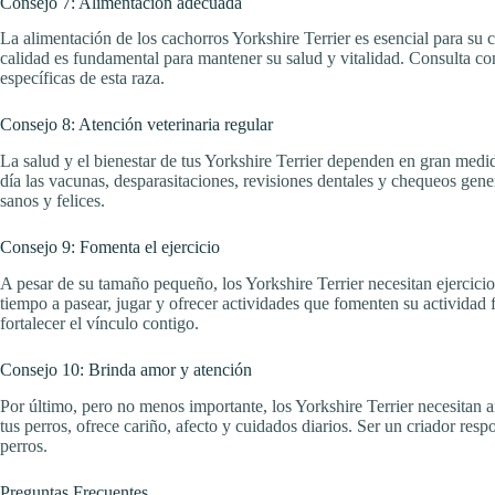
Consejo 7: Alimentación adecuada
La alimentación de los cachorros Yorkshire Terrier es esencial para su c
calidad es fundamental para mantener su salud y vitalidad. Consulta con
específicas de esta raza.
Consejo 8: Atención veterinaria regular
La salud y el bienestar de tus Yorkshire Terrier dependen en gran medid
día las vacunas, desparasitaciones, revisiones dentales y chequeos gene
sanos y felices.
Consejo 9: Fomenta el ejercicio
A pesar de su tamaño pequeño, los Yorkshire Terrier necesitan ejercici
tiempo a pasear, jugar y ofrecer actividades que fomenten su actividad f
fortalecer el vínculo contigo.
Consejo 10: Brinda amor y atención
Por último, pero no menos importante, los Yorkshire Terrier necesitan 
tus perros, ofrece cariño, afecto y cuidados diarios. Ser un criador res
perros.
Preguntas Frecuentes