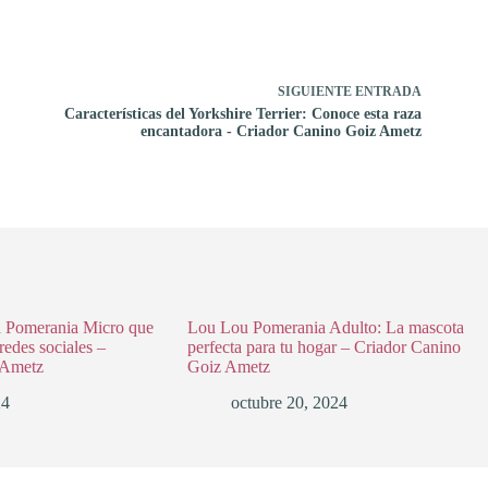
SIGUIENTE
ENTRADA
Características del Yorkshire Terrier: Conoce esta raza
encantadora - Criador Canino Goiz Ametz
a Pomerania Micro que
Lou Lou Pomerania Adulto: La mascota
redes sociales –
perfecta para tu hogar – Criador Canino
 Ametz
Goiz Ametz
24
octubre 20, 2024