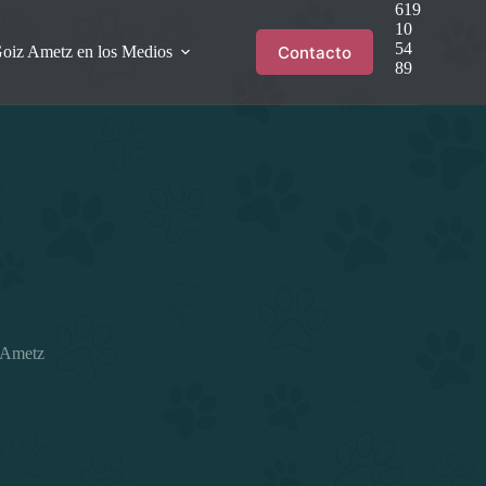
619
10
54
Contacto
oiz Ametz en los Medios
89
z Ametz