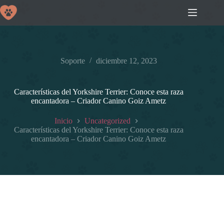
Saltar
al
contenido
Soporte
diciembre 12, 2023
Características del Yorkshire Terrier: Conoce esta raza
encantadora – Criador Canino Goiz Ametz
Inicio
Uncategorized
Características del Yorkshire Terrier: Conoce esta raza
encantadora – Criador Canino Goiz Ametz